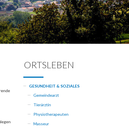
ORTSLEBEN
GESUNDHEIT & SOZIALES
erende
Gemeindearzt
Tierärztin
Physiotherapeuten
ulegen
Masseur