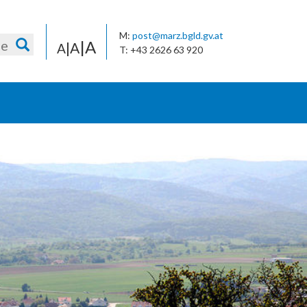
M:
post@marz.bgld.gv.at
|A
|A
A
T: +43 2626 63 920