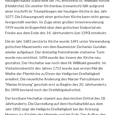
heutigen Baues stand eine um 741 errichtete St.-Willibald-Kirche
(Holzkirche). Ein zweiter Kirchenbau (romanisch) fällt aufgrund
einer Inschrift im Triumphbogen der heutigen Kirche in das Jahr
1077. Die Erbauungszeit einer gotischen Kirche kann nicht genau
festgestellt werden. Im Zuge einer großen Innenrenovierung
1959 wurde im Bogenfeld über dem gotischen Südportal ein
Fresko aus dem Ende des 14. Jahrhunderts (um 1390) entdeckt.
Die im Jahr 1683 zerstörte Kirche wurde 1691 unter Verwendung
gotischen Mauerwerks von dem Baumeister Zacharias Gundian
wieder aufgebaut. Der dreiseitig freistehende steinerne Turm
wurde neu errichtet. 1696 wurde das Innere der Kirche neu
gestaltet. Der Hochaltar war noch dem Hl. Willibald geweiht. Im
Visitationsbericht des Jahres 1713 wurde zum ersten Mal die
Weihe der Pfarrkirche zu Ehren der Heiligsten Dreifaltigkeit
erwähnt. Die neuerliche Änderung des Marzer Patroziniums in
"Mariae Krönung" geschah erst zu Beginn des 20. Jahrhunderts.
Bis 1898 bestand noch der Dreifaltigskeitstitel.
Der kostbare Hochaltar stammt aus dem letzten Drittel des 18.
Jahrhunderts. Die Darstellung auf dem Hochaltarbild aus dem
Jahr 1802 zeigt die Heiligste Dreifaltigkeit bei der Krönung
Mariens zur Königin des Himmels und der Erde. Der Aufbau des