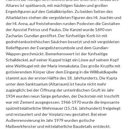
Altares ist spätbarock, mit mächtigen Säulen und großen
Engelsfiguren auf den Gebälkkröpfen. Zu beiden Seiten des
Altarblattes stehen die vergoldeten Figuren des Hl. Joachim und
der Hl. Anna, auf freistehenden runden Podesten die Gestalten
der Apostel Petrus und Paulus. Die Kanzel wurde 1690 von
Zacharias Gundian gestiftet. Der fünfseitige Korb ist mit
gedrehtenkorinthischen Säulchen besetzt und mit vergoldeten
Relieffiguren der Evangelistensymbole und dem Gundian-
Wappen geschmückt. Bemerkenswert ist der fünfseitige
Schalldeckel, auf seiner Kuppel trägt ein Löwe auf seinem Kopf
eine Weltkugel mit der Maria Immakulata. Das große Kruzifix mit
gotisierendem Körper über dem Eingang in die Willibaldkapelle
stammt aus der ersten Hälfte des 18. Jahrhunderts. Die Kypta
unter dem Sanktuarium (Altarraum) ist heute nicht mehr
zugänglich; bei der Öffnung der unterirdischen Gruft im Jahr
1934 wurden neun Särge gefunden, der Deckstein mit Inschrift
war mit Zement ausgegossen. 1966-1970 wurde die imposante
spätmittelalterliche Wehrmauer (15./16. Jahrhundert) freigelegt
und restauriert und der Vorplatz neu gestaltet. Bei einer
Außenrenovierung im Jahr 1979 wurden gotische
Maßwerkfenster und mittelalterliche Baudetails entdeckt.