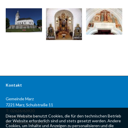
Kontakt
Gemeinde Marz
7221 Marz, Schulstraße 11
T: 02626/63920
Diese Website benutzt Cookies, die für den technischen Betrieb
F: 02626/63920-4
der Website erforderlich sind und stets gesetzt werden. Andere
M:
post@marz.bgld.gv.at
Cookies, um Inhalte und Anzeigen zu personalisieren und die