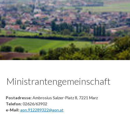
Ministrantengemeinschaft
Postadresse:
Ambrosius Salzer-Platz 8, 7221 Marz
Telefon:
02626/63902
e-Mail:
aon.912289322@aon.at