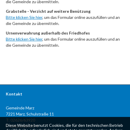
die Gemeinde zu übermitteln.
Grabstelle - Verzicht auf weitere Benützung
Bitte klicken Sie hier
, um das Formular online auszufüllen und an
die Gemeinde zu übermitteln.
Urnenverwahrung außerhalb des Friedhofes
Bitte klicken Sie hier
, um das Formular online auszufüllen und an
die Gemeinde zu übermitteln.
Kontakt
Gemeinde Marz
7221 Marz, Schulstraße 11
T: 02626/63920
Diese Website benutzt Cookies, die für den technischen Betrieb
F: 02626/63920-4