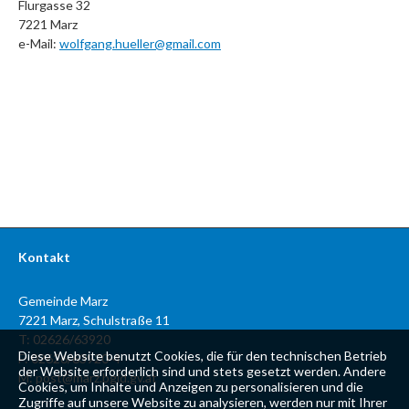
Flurgasse 32
7221 Marz
e-Mail:
w
olfgang.hueller@gmail.com
Kontakt
Gemeinde Marz
7221 Marz, Schulstraße 11
T: 02626/63920
Diese Website benutzt Cookies, die für den technischen Betrieb
F: 02626/63920-4
der Website erforderlich sind und stets gesetzt werden. Andere
M:
post@marz.bgld.gv.at
Cookies, um Inhalte und Anzeigen zu personalisieren und die
Zugriffe auf unsere Website zu analysieren, werden nur mit Ihrer