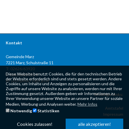
Kontakt
Gemeinde Marz
7221 Marz, Schulstraße 11
T: 02626/63920
Diese Website benutzt Cookies, die für den technischen Betrieb
F: 02626/63920-4
der Website erforderlich sind und stets gesetzt werden. Andere
M:
post@marz.bgld.gv.at
Cookies, um Inhalte und Anzeigen zu personalisieren und die
Zugriffe auf unsere Website zu analysieren, werden nur mit Ihrer
Zustimmung gesetzt. Außerdem geben wir Informationen zu
Wichtige Links:
Ihrer Verwendung unserer Website an unsere Partner für soziale
Medien, Werbung und Analysen weiter.
Mehr Infos
Amtstafel
Notwendig
Statistiken
Impressum
Datenschutzerklärung
Cookies zulassen!
alle akzeptieren!
Kontaktformular