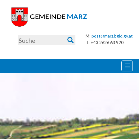
Zum
Hauptinhalt
M:
post@marz.bgld.gv.at
springen
T: +43 2626 63 920