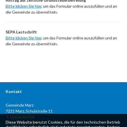
Antrag auf zeitliche Grundsteuerbefreiung
Bitte klicken Sie hier
, um das Formular online auszufüllen und an
die Gemeinde zu übermitteln.
SEPA Lastschrift
Bitte klicken Sie hier
, um das Formular online auszufüllen und an
die Gemeinde zu übermitteln.
Kontakt
Gemeinde Marz
7221 Marz, Schulstraße 11
T: 02626/63920
Diese Website benutzt Cookies, die für den technischen Betrieb
F: 02626/63920-4
der Website erforderlich sind und stets gesetzt werden. Andere