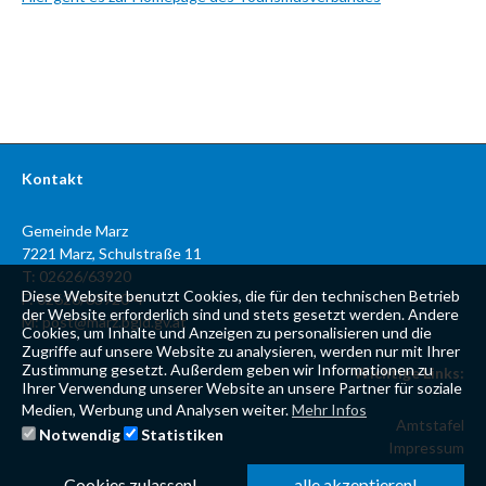
Kontakt
Gemeinde Marz
7221 Marz, Schulstraße 11
T: 02626/63920
Diese Website benutzt Cookies, die für den technischen Betrieb
F: 02626/63920-4
der Website erforderlich sind und stets gesetzt werden. Andere
M:
post@marz.bgld.gv.at
Cookies, um Inhalte und Anzeigen zu personalisieren und die
Zugriffe auf unsere Website zu analysieren, werden nur mit Ihrer
Zustimmung gesetzt. Außerdem geben wir Informationen zu
Wichtige Links:
Ihrer Verwendung unserer Website an unsere Partner für soziale
Medien, Werbung und Analysen weiter.
Mehr Infos
Amtstafel
Notwendig
Statistiken
Impressum
Datenschutzerklärung
Cookies zulassen!
alle akzeptieren!