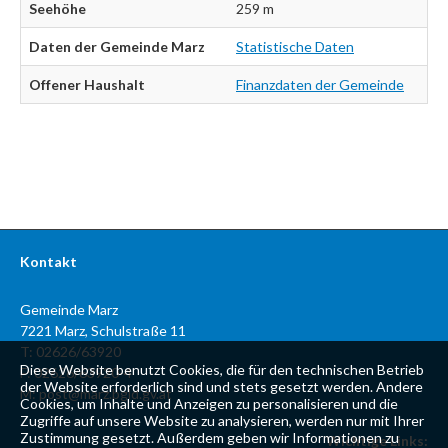
Seehöhe
259 m
Daten der Gemeinde Marz
Statistische Daten
Offener Haushalt
Finanzdaten der Gemeinde
Kontakt
Gemeinde Marz
7221 Marz, Schulstraße 11
T: 02626/63920
Diese Website benutzt Cookies, die für den technischen Betrieb
F: 02626/63920-4
der Website erforderlich sind und stets gesetzt werden. Andere
M:
post@marz.bgld.gv.at
Cookies, um Inhalte und Anzeigen zu personalisieren und die
Zugriffe auf unsere Website zu analysieren, werden nur mit Ihrer
Zustimmung gesetzt. Außerdem geben wir Informationen zu
Wichtige Links: