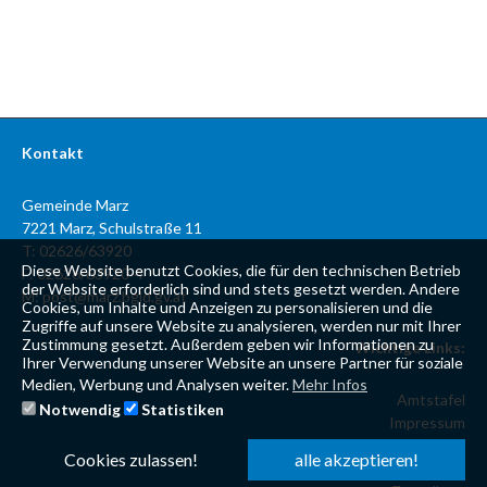
Kontakt
Gemeinde Marz
7221 Marz, Schulstraße 11
T: 02626/63920
Diese Website benutzt Cookies, die für den technischen Betrieb
F: 02626/63920-4
der Website erforderlich sind und stets gesetzt werden. Andere
M:
post@marz.bgld.gv.at
Cookies, um Inhalte und Anzeigen zu personalisieren und die
Zugriffe auf unsere Website zu analysieren, werden nur mit Ihrer
Zustimmung gesetzt. Außerdem geben wir Informationen zu
Wichtige Links:
Ihrer Verwendung unserer Website an unsere Partner für soziale
Medien, Werbung und Analysen weiter.
Mehr Infos
Amtstafel
Notwendig
Statistiken
Impressum
Datenschutzerklärung
Cookies zulassen!
alle akzeptieren!
Kontaktformular