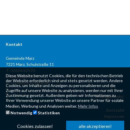
Kontakt
Gemeinde Marz
7221 Marz, Schulstraße 11
T: 02626/63920
Diese Website benutzt Cookies, die für den technischen Betrieb
F: 02626/63920-4
der Website erforderlich sind und stets gesetzt werden. Andere
M:
post@marz.bgld.gv.at
Cookies, um Inhalte und Anzeigen zu personalisieren und die
Zugriffe auf unsere Website zu analysieren, werden nur mit Ihrer
Zustimmung gesetzt. Außerdem geben wir Informationen zu
Wichtige Links:
Ihrer Verwendung unserer Website an unsere Partner für soziale
Medien, Werbung und Analysen weiter.
Mehr Infos
Amtstafel
Notwendig
Statistiken
Impressum
Datenschutzerklärung
Cookies zulassen!
alle akzeptieren!
Kontaktformular