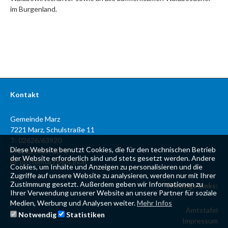
im Burgenland.
Kontakt
Gemeinde Marz
7221 Marz, Schulstraße 11
T: 02626/63920
Diese Website benutzt Cookies, die für den technischen Betrieb
F: 02626/63920-4
der Website erforderlich sind und stets gesetzt werden. Andere
M:
post@marz.bgld.gv.at
Cookies, um Inhalte und Anzeigen zu personalisieren und die
Zugriffe auf unsere Website zu analysieren, werden nur mit Ihrer
Zustimmung gesetzt. Außerdem geben wir Informationen zu
Wichtige Links:
Ihrer Verwendung unserer Website an unsere Partner für soziale
Medien, Werbung und Analysen weiter.
Mehr Infos
Amtstafel
Notwendig
Statistiken
Impressum