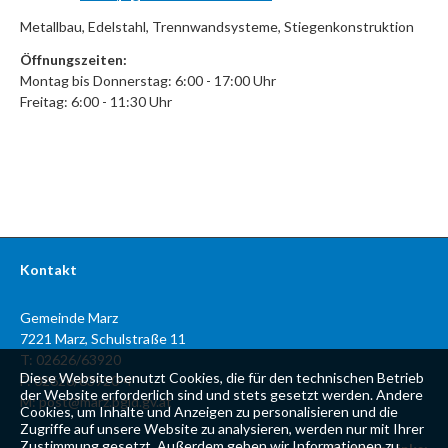
Metallbau, Edelstahl, Trennwandsysteme, Stiegenkonstruktion
Öffnungszeiten:
Montag bis Donnerstag: 6:00 - 17:00 Uhr
Freitag: 6:00 - 11:30 Uhr
Kontakt
Gemeinde Marz
7221 Marz, Schulstraße 11
T: 02626/63920
Diese Website benutzt Cookies, die für den technischen Betrieb
F: 02626/63920-4
der Website erforderlich sind und stets gesetzt werden. Andere
M:
post@marz.bgld.gv.at
Cookies, um Inhalte und Anzeigen zu personalisieren und die
Zugriffe auf unsere Website zu analysieren, werden nur mit Ihrer
Zustimmung gesetzt. Außerdem geben wir Informationen zu