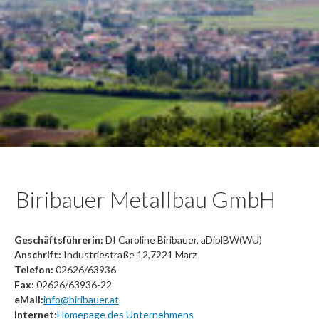
Biribauer Metallbau GmbH
Geschäftsführerin:
DI Caroline Biribauer, aDiplBW(WU)
Anschrift:
Industriestraße 12,7221 Marz
Telefon:
02626/63936
Fax:
02626/63936-22
eMail:
info@biribauer.at
Internet:
Homepage des Unternehmens